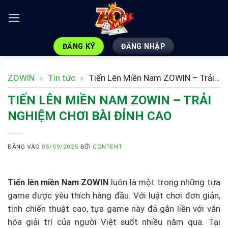
Bỏ
qua
nội
dung
ĐĂNG KÝ
ĐĂNG NHẬP
ZOWIN
»
Tin tức
»
Tiến Lên Miền Nam ZOWIN – Trải
Nghiệm Chơi Bài Đỉnh Cao
TIẾN LÊN MIỀN NAM ZOWIN – TRẢI
NGHIỆM CHƠI BÀI ĐỈNH CAO
ĐĂNG VÀO
05/09/2025
BỞI
CONTENT
Tiến lên miền Nam ZOWIN
luôn là một trong những tựa
game được yêu thích hàng đầu. Với luật chơi đơn giản,
tính chiến thuật cao, tựa game này đã gắn liền với văn
hóa giải trí của người Việt suốt nhiều năm qua. Tại