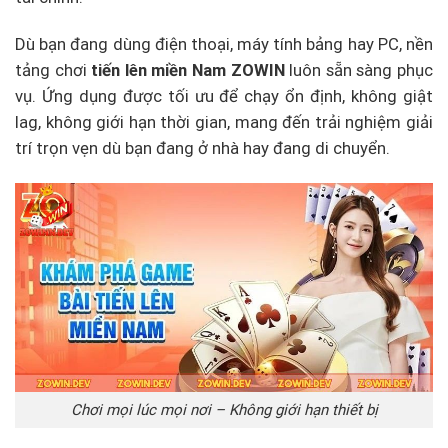
Dù bạn đang dùng điện thoại, máy tính bảng hay PC, nền
tảng chơi
tiến lên miền Nam ZOWIN
luôn sẵn sàng phục
vụ. Ứng dụng được tối ưu để chạy ổn định, không giật
lag, không giới hạn thời gian, mang đến trải nghiệm giải
trí trọn vẹn dù bạn đang ở nhà hay đang di chuyển.
Chơi mọi lúc mọi nơi – Không giới hạn thiết bị