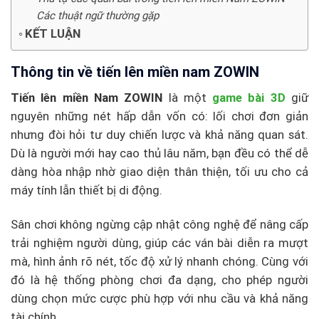
Các thuật ngữ thường gặp
KẾT LUẬN
Thông tin về tiến lên miền nam ZOWIN
Tiến lên miền Nam ZOWIN
là một
game bài 3D
giữ
nguyên những nét hấp dẫn vốn có: lối chơi đơn giản
nhưng đòi hỏi tư duy chiến lược và khả năng quan sát.
Dù là người mới hay cao thủ lâu năm, bạn đều có thể dễ
dàng hòa nhập nhờ giao diện thân thiện, tối ưu cho cả
máy tính lẫn thiết bị di động.
Sân chơi không ngừng cập nhật công nghệ để nâng cấp
trải nghiệm người dùng, giúp các ván bài diễn ra mượt
mà, hình ảnh rõ nét, tốc độ xử lý nhanh chóng. Cùng với
đó là hệ thống phòng chơi đa dạng, cho phép người
dùng chọn mức cược phù hợp với nhu cầu và khả năng
tài chính.