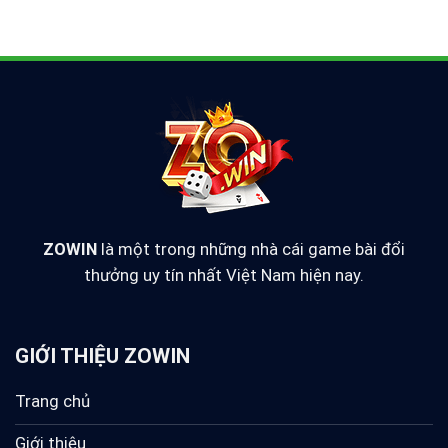
ZOWIN
là một trong những nhà cái game bài đổi
thưởng uy tín nhất Việt Nam hiện nay.
GIỚI THIỆU ZOWIN
Trang chủ
Giới thiệu