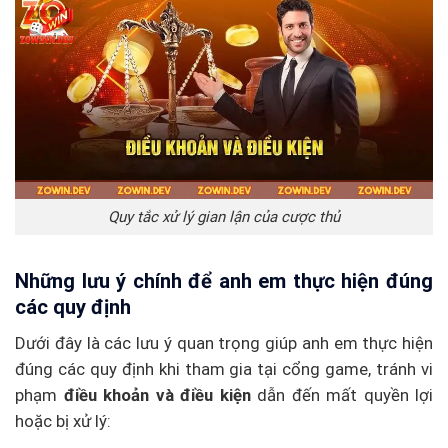
Quy tắc xử lý gian lận của cược thủ
Những lưu ý chính để anh em thực hiện đúng
các quy định
Dưới đây là các lưu ý quan trọng giúp anh em thực hiện
đúng các quy định khi tham gia tại cổng game, tránh vi
phạm
điều khoản và điều kiện
dẫn đến mất quyền lợi
hoặc bị xử lý: