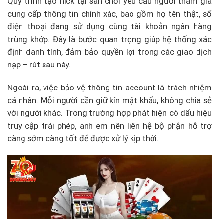
Quy trình tạo nick tại sân chơi yêu cầu người tham gia
cung cấp thông tin chính xác, bao gồm họ tên thật, số
điện thoại đang sử dụng cùng tài khoản ngân hàng
trùng khớp. Đây là bước quan trọng giúp hệ thống xác
định danh tính, đảm bảo quyền lợi trong các giao dịch
nạp – rút sau này.
Ngoài ra, việc bảo vệ thông tin account là trách nhiệm
cá nhân. Mỗi người cần giữ kín mật khẩu, không chia sẻ
với người khác. Trong trường hợp phát hiện có dấu hiệu
truy cập trái phép, anh em nên liên hệ bộ phận hỗ trợ
càng sớm càng tốt để được xử lý kịp thời.