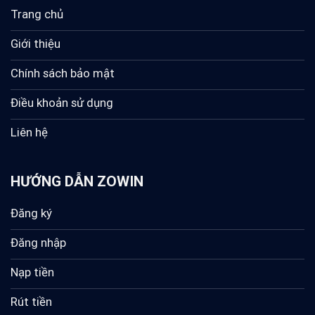
Trang chủ
Giới thiệu
Chính sách bảo mật
Điều khoản sử dụng
Liên hệ
HƯỚNG DẪN ZOWIN
Đăng ký
Đăng nhập
Nạp tiền
Rút tiền