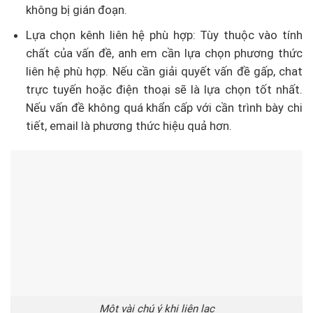
không bị gián đoạn.
Lựa chọn kênh liên hệ phù hợp: Tùy thuộc vào tính
chất của vấn đề, anh em cần lựa chọn phương thức
liên hệ phù hợp. Nếu cần giải quyết vấn đề gấp, chat
trực tuyến hoặc điện thoại sẽ là lựa chọn tốt nhất.
Nếu vấn đề không quá khẩn cấp với cần trình bày chi
tiết, email là phương thức hiệu quả hơn.
Một vài chú ý khi liên lạc