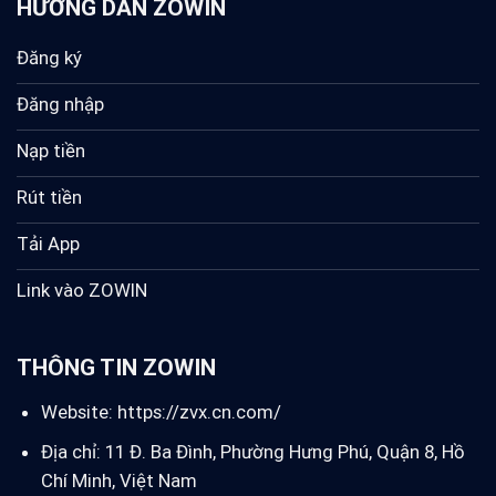
HƯỚNG DẪN ZOWIN
Đăng ký
Đăng nhập
Nạp tiền
Rút tiền
Tải App
Link vào ZOWIN
THÔNG TIN ZOWIN
Website: https://zvx.cn.com/
Địa chỉ:
11 Đ. Ba Đình, Phường Hưng Phú, Quận 8, Hồ
Chí Minh, Việt Nam