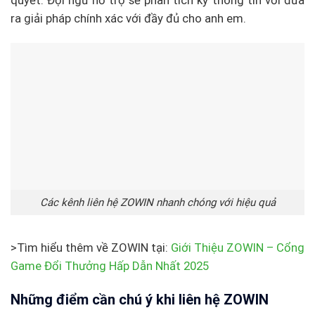
ra giải pháp chính xác với đầy đủ cho anh em.
Các kênh liên hệ ZOWIN nhanh chóng với hiệu quả
>Tìm hiểu thêm về ZOWIN tại:
Giới Thiệu ZOWIN – Cổng
Game Đổi Thưởng Hấp Dẫn Nhất 2025
Những điểm cần chú ý khi liên hệ ZOWIN