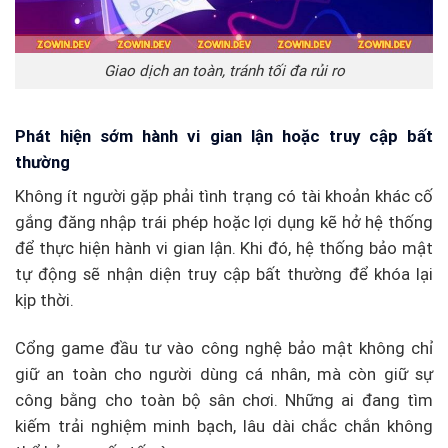
Giao dịch an toàn, tránh tối đa rủi ro
Phát hiện sớm hành vi gian lận hoặc truy cập bất
thường
Không ít người gặp phải tình trạng có tài khoản khác cố
gắng đăng nhập trái phép hoặc lợi dụng kẽ hở hệ thống
để thực hiện hành vi gian lận. Khi đó, hệ thống bảo mật
tự động sẽ nhận diện truy cập bất thường để khóa lại
kịp thời.
Cổng game đầu tư vào công nghệ bảo mật không chỉ
giữ an toàn cho người dùng cá nhân, mà còn giữ sự
công bằng cho toàn bộ sân chơi. Những ai đang tìm
kiếm trải nghiệm minh bạch, lâu dài chắc chắn không