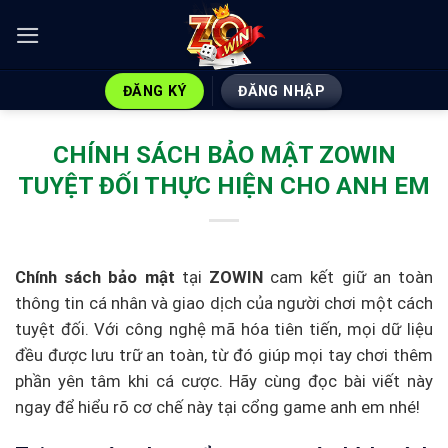
Bỏ
qua
nội
dung
ĐĂNG KÝ
ĐĂNG NHẬP
CHÍNH SÁCH BẢO MẬT ZOWIN
TUYỆT ĐỐI THỰC HIỆN CHO ANH EM
Chính sách bảo mật
tại
ZOWIN
cam kết giữ an toàn
thông tin cá nhân và giao dịch của người chơi một cách
tuyệt đối. Với công nghệ mã hóa tiên tiến, mọi dữ liệu
đều được lưu trữ an toàn, từ đó giúp mọi tay chơi thêm
phần yên tâm khi cá cược. Hãy cùng đọc bài viết này
ngay để hiểu rõ cơ chế này tại cổng game anh em nhé!