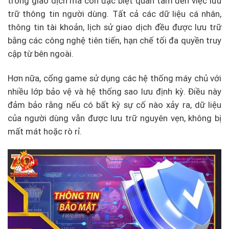
trong giao dịch mà còn đặc biệt quan tâm đến việc lưu
trữ thông tin người dùng. Tất cả các dữ liệu cá nhân,
thông tin tài khoản, lịch sử giao dịch đều được lưu trữ
bằng các công nghệ tiên tiến, hạn chế tối đa quyền truy
cập từ bên ngoài.
Hơn nữa, cổng game sử dụng các hệ thống máy chủ với
nhiều lớp bảo vệ và hệ thống sao lưu định kỳ. Điều này
đảm bảo rằng nếu có bất kỳ sự cố nào xảy ra, dữ liệu
của người dùng vẫn được lưu trữ nguyên vẹn, không bị
mất mát hoặc rò rỉ.