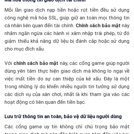
Mỗi lần giao dịch nạp tiền hoặc rút tiền đều sử dụng
công nghệ mã hóa SSL, giúp giữ an toàn mọi thông tin
cá nhân liên quan đến tài chính.
Chính sách bảo mật
này
nhằm ngăn ngừa các hành vi xâm nhập trái phép, từ đó
giảm thiểu khả năng dữ liệu bị đánh cắp hoặc sử dụng
cho mục đích xấu.
Với
chính sách bảo mật
này, các cổng game giúp người
dùng yên tâm thực hiện giao dịch mà không lo ngại về
việc mất tiền do sự can thiệp của kẻ xấu. Đây là một
trong những lý do khiến nhiều người tin tưởng sử dụng
các dịch vụ của sân chơi, nhất là khi tham gia vào các
hoạt động có liên quan đến tiền bạc.
Lưu trữ thông tin an toàn, bảo vệ dữ liệu người dùng
Các cổng game uy tín không chỉ chú trọng bảo mật