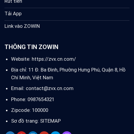
Rút tiền
Tải App
Link vào ZOWIN
THÔNG TIN ZOWIN
Website: https://zvx.cn.com/
Địa chỉ:
11 Đ. Ba Đình, Phường Hưng Phú, Quận 8, Hồ
Chí Minh, Việt Nam
Email:
contact@zvx.cn.com
Phone: 0987654321
Zipcode: 100000
Sơ đồ trang:
SITEMAP