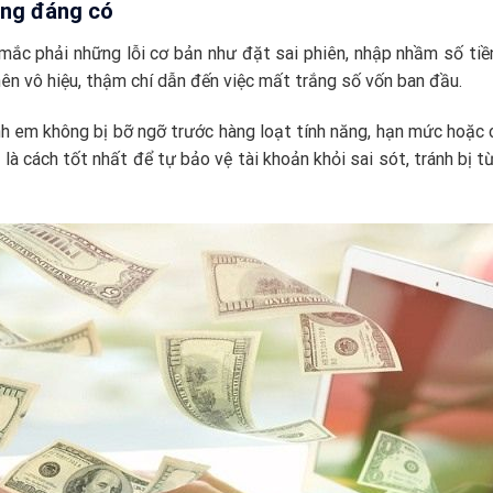
ông đáng có
ễ mắc phải những lỗi cơ bản như đặt sai phiên, nhập nhầm số ti
nên vô hiệu, thậm chí dẫn đến việc mất trắng số vốn ban đầu.
h em không bị bỡ ngỡ trước hàng loạt tính năng, hạn mức hoặc cá
 là cách tốt nhất để tự bảo vệ tài khoản khỏi sai sót, tránh bị t