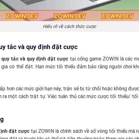
Hiểu rõ về cách thức cược
quy tắc và quy định đặt cược
g
quy tắc và quy định đặt cược
tại cổng game ZOWIN là các mức 
 gia có thể đặt. Hạn mức tối thiểu đảm bảo rằng người chơi k
p hơn các mức giới hạn này, trận sẽ bị từ chối hoặc không được 
ra một cách trật tự. Việc tuân thủ các mức cược tối thiểu/ tối 
ng
định đặt cược
tại ZOWIN là chính sách về số vòng tối thiểu mà n
vòng đặt ra trước khi có thể rút tiền thưởng hoặc tham gia các c