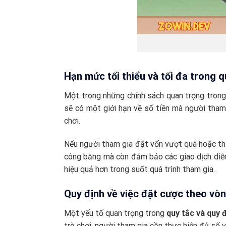
Hạn mức tối thiểu và tối đa trong 
Một trong những chính sách quan trọng tron
sẽ có một giới hạn về số tiền mà người tham
chơi.
Nếu người tham gia đặt vốn vượt quá hoặc thấ
công bằng mà còn đảm bảo các giao dịch diễn 
hiệu quả hơn trong suốt quá trình tham gia.
Quy định về việc đặt cược theo vò
Một yếu tố quan trọng trong
quy tắc và quy 
trò chơi, người tham gia cần thực hiện đủ số 