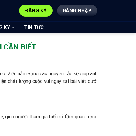
ĐĂNG KÝ
ĐĂNG NHẬP
G KÝ
TIN TỨC
I CẦN BIẾT
 có. Việc nắm vững các nguyên tắc sẽ giúp anh
hiện chất lượng cuộc vui ngay tại bài viết dưới
, giúp người tham gia hiểu rõ tầm quan trọng