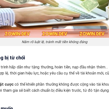
Nắm rõ luật lệ, tránh mất tiền không đáng
 bị từ chối
rình hấp dẫn như tặng thưởng, hoàn tiền, nạp đầu nhận thêm… 
 lệ, thời gian hiệu lực, hoặc yêu cầu cụ thể về tài khoản mới, cũ
đặt cược
có thể khiến phần thưởng không được cộng vào tài khoả
i tham gia sẽ biết cách chuẩn bị điều kiện trước, từ đó tận dụng 
ý muốn