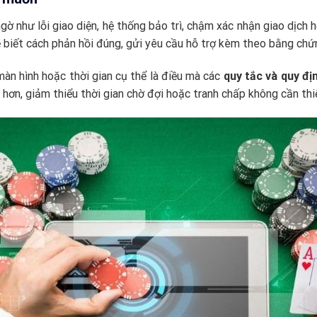
ngờ như lỗi giao diện, hệ thống bảo trì, chậm xác nhận giao dịch 
 sẽ biết cách phản hồi đúng, gửi yêu cầu hỗ trợ kèm theo bằng ch
màn hình hoặc thời gian cụ thể là điều mà các
quy tắc và quy đị
 hơn, giảm thiểu thời gian chờ đợi hoặc tranh chấp không cần thi