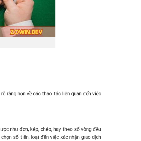
rõ ràng hơn về các thao tác liên quan đến việc
 cược như đơn, kép, chéo, hay theo số vòng đều
chọn số tiền, loại đến việc xác nhận giao dịch