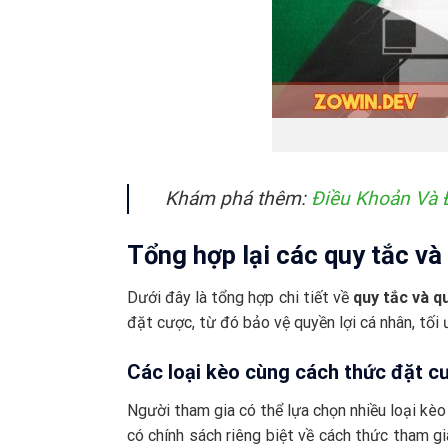
Khám phá thêm:
Điều Khoản Và 
Tổng hợp lại các quy tắc v
Dưới đây là tổng hợp chi tiết về
quy tắc và q
đặt cược, từ đó bảo vệ quyền lợi cá nhân, tối 
Các loại kèo cùng cách thức đặt c
Người tham gia có thể lựa chọn nhiều loại kèo
có chính sách riêng biệt về cách thức tham gi