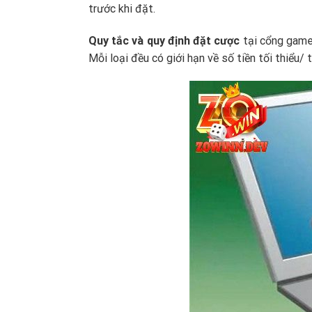
trước khi đặt.
Quy tắc và quy định đặt cược
tại cổng game 
Mỗi loại đều có giới hạn về số tiền tối thiểu/