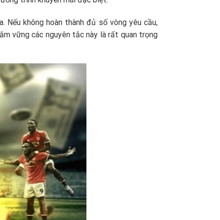
ua. Nếu không hoàn thành đủ số vòng yêu cầu,
 nắm vững các nguyên tắc này là rất quan trọng