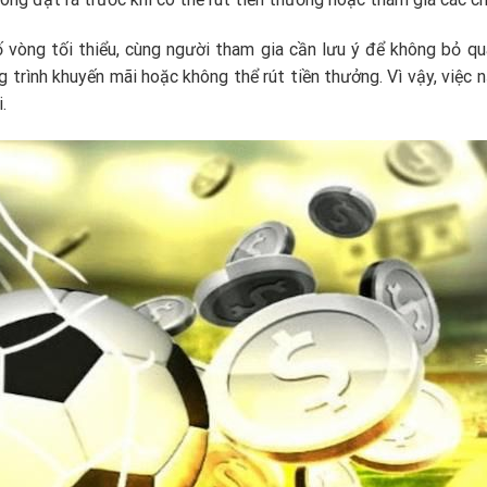
ố vòng tối thiểu, cùng người tham gia cần lưu ý để không bỏ q
 trình khuyến mãi hoặc không thể rút tiền thưởng. Vì vậy, việc
.