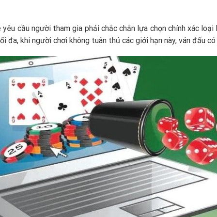
yêu cầu người tham gia phải chắc chắn lựa chọn chính xác loại 
 tối đa, khi người chơi không tuân thủ các giới hạn này, ván đấu 