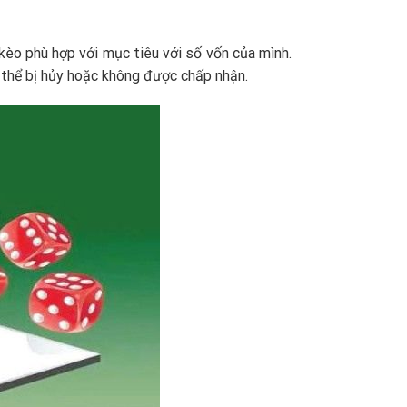
kèo phù hợp với mục tiêu với số vốn của mình.
có thể bị hủy hoặc không được chấp nhận.