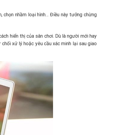
ền, chọn nhầm loại hình… Điều này tưởng chừng
ch hiển thị của sân chơi. Dù là người mới hay
ừ chối xử lý hoặc yêu cầu xác minh lại sau giao