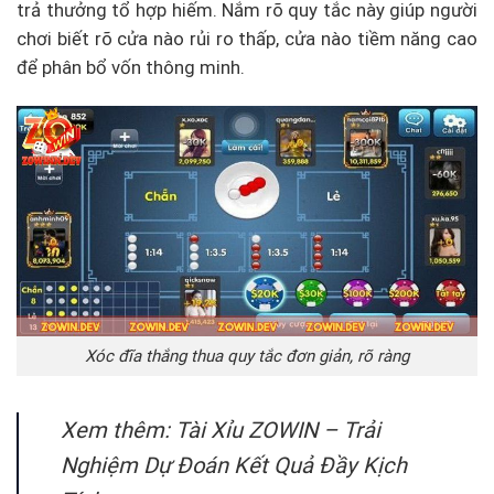
trả thưởng tổ hợp hiếm. Nắm rõ quy tắc này giúp người
chơi biết rõ cửa nào rủi ro thấp, cửa nào tiềm năng cao
để phân bổ vốn thông minh.
Xóc đĩa thắng thua quy tắc đơn giản, rõ ràng
Xem thêm:
Tài Xỉu ZOWIN – Trải
Nghiệm Dự Đoán Kết Quả Đầy Kịch