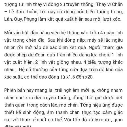
tượng tứ linh thay vì đồng xu truyền thống. Thay vì Chẵn
– Lẻ đơn thuần, trò này sử dụng bốn biểu tượng Long,
Lân, Quy, Phụng làm kết quả xuất hiện sau mỗi lượt xóc.
Mỗi ván bắt đầu bằng việc hệ thống xáo trộn 4 quân linh
vật trong chén đĩa. Sau khi đóng nắp, máy sẽ lắc ngẫu
nhiên rồi mở nắp để xác định kết quả. Người tham gia
được phép dự đoán dựa trên nhiều dạng lựa chọn: 1 linh
vật xuất hiện, 2 linh vật giống nhau, 4 biểu tượng khác
nhau… Hệ số thưởng của từng cửa dựa trên độ khó của
xác suất, có thể dao động từ x1.5 đến x20.
Phiên bản này mang lại trải nghiệm mới lạ, không nhàm
chán như xóc đĩa truyền thống, đồng thời giữ được nét
thân quen trong cách lắc, mở chén. Từng hiệu ứng được
thiết kế sinh động, âm thanh chân thực tạo cảm giác
sát với thực tế nhất có thể. Với tốc độ xử lý mượt, giao