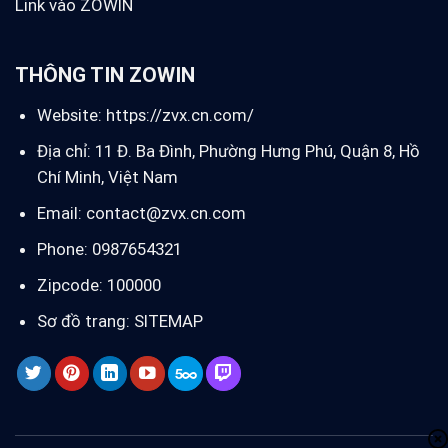
Link vào ZOWIN
THÔNG TIN ZOWIN
Website: https://zvx.cn.com/
Địa chỉ:
11 Đ. Ba Đình, Phường Hưng Phú, Quận 8, Hồ
Chí Minh, Việt Nam
Email:
contact@zvx.cn.com
Phone: 0987654321
Zipcode: 100000
Sơ đồ trang:
SITEMAP