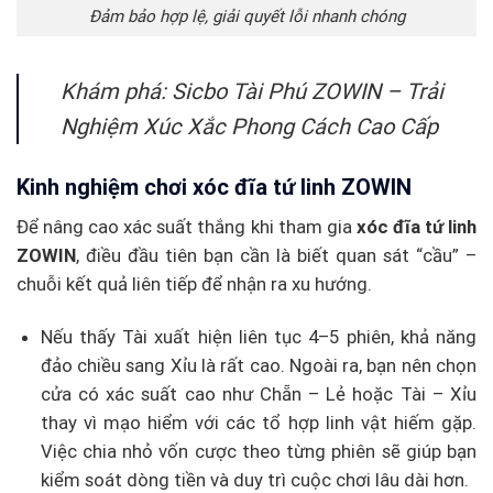
Đảm bảo hợp lệ, giải quyết lỗi nhanh chóng
Khám phá:
Sicbo Tài Phú ZOWIN – Trải
Nghiệm Xúc Xắc Phong Cách Cao Cấp
Kinh nghiệm chơi xóc đĩa tứ linh ZOWIN
Để nâng cao xác suất thắng khi tham gia
xóc đĩa tứ linh
ZOWIN
, điều đầu tiên bạn cần là biết quan sát “cầu” –
chuỗi kết quả liên tiếp để nhận ra xu hướng.
Nếu thấy Tài xuất hiện liên tục 4–5 phiên, khả năng
đảo chiều sang Xỉu là rất cao. Ngoài ra, bạn nên chọn
cửa có xác suất cao như Chẵn – Lẻ hoặc Tài – Xỉu
thay vì mạo hiểm với các tổ hợp linh vật hiếm gặp.
Việc chia nhỏ vốn cược theo từng phiên sẽ giúp bạn
kiểm soát dòng tiền và duy trì cuộc chơi lâu dài hơn.