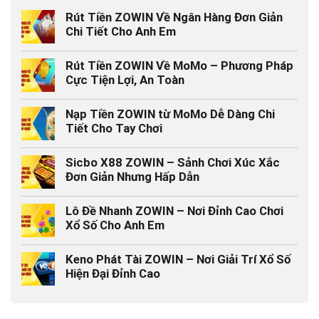
Rút Tiền ZOWIN Về Ngân Hàng Đơn Giản
Chi Tiết Cho Anh Em
Rút Tiền ZOWIN Về MoMo – Phương Pháp
Cực Tiện Lợi, An Toàn
Nạp Tiền ZOWIN từ MoMo Dễ Dàng Chi
Tiết Cho Tay Chơi
Sicbo X88 ZOWIN – Sảnh Chơi Xúc Xắc
Đơn Giản Nhưng Hấp Dẫn
Lô Đề Nhanh ZOWIN – Nơi Đỉnh Cao Chơi
Xổ Số Cho Anh Em
Keno Phát Tài ZOWIN – Nơi Giải Trí Xổ Số
Hiện Đại Đỉnh Cao