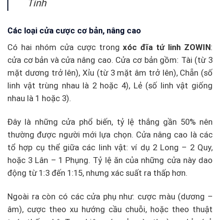
Tính
Các loại cửa cược cơ bản, nâng cao
Có hai nhóm cửa cược trong
xóc đĩa tứ linh ZOWIN
:
cửa cơ bản và cửa nâng cao. Cửa cơ bản gồm: Tài (từ 3
mặt dương trở lên), Xỉu (từ 3 mặt âm trở lên), Chẵn (số
linh vật trùng nhau là 2 hoặc 4), Lẻ (số linh vật giống
nhau là 1 hoặc 3).
Đây là những cửa phổ biến, tỷ lệ thắng gần 50% nên
thường được người mới lựa chọn. Cửa nâng cao là các
tổ hợp cụ thể giữa các linh vật: ví dụ 2 Long – 2 Quy,
hoặc 3 Lân – 1 Phụng. Tỷ lệ ăn của những cửa này dao
động từ 1:3 đến 1:15, nhưng xác suất ra thấp hơn.
Ngoài ra còn có các cửa phụ như: cược màu (dương –
âm), cược theo xu hướng cầu chuỗi, hoặc theo thuật