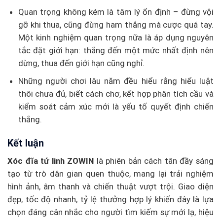
Quan trọng không kém là tâm lý ổn định – đừng vội
gỡ khi thua, cũng đừng ham thắng mà cược quá tay.
Một kinh nghiệm quan trọng nữa là áp dụng nguyên
tắc đặt giới hạn: thắng đến một mức nhất định nên
dừng, thua đến giới hạn cũng nghỉ.
Những người chơi lâu năm đều hiểu rằng hiểu luật
thôi chưa đủ, biết cách chơ, kết hợp phân tích cầu và
kiểm soát cảm xúc mới là yếu tố quyết định chiến
thắng.
Kết luận
Xóc đĩa tứ linh ZOWIN
là phiên bản cách tân đầy sáng
tạo từ trò dân gian quen thuộc, mang lại trải nghiệm
hình ảnh, âm thanh và chiến thuật vượt trội. Giao diện
đẹp, tốc độ nhanh, tỷ lệ thưởng hợp lý khiến đây là lựa
chọn đáng cân nhắc cho người tìm kiếm sự mới lạ, hiệu