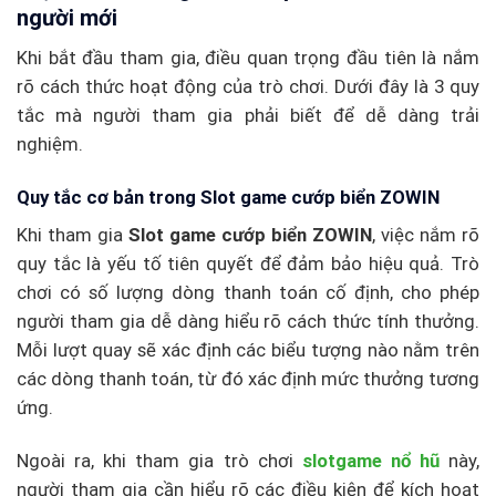
người mới
Khi bắt đầu tham gia, điều quan trọng đầu tiên là nắm
rõ cách thức hoạt động của trò chơi. Dưới đây là 3 quy
tắc mà người tham gia phải biết để dễ dàng trải
nghiệm.
Quy tắc cơ bản trong Slot game cướp biển ZOWIN
Khi tham gia
Slot game cướp biển ZOWIN
, việc nắm rõ
quy tắc là yếu tố tiên quyết để đảm bảo hiệu quả. Trò
chơi có số lượng dòng thanh toán cố định, cho phép
người tham gia dễ dàng hiểu rõ cách thức tính thưởng.
Mỗi lượt quay sẽ xác định các biểu tượng nào nằm trên
các dòng thanh toán, từ đó xác định mức thưởng tương
ứng.
Ngoài ra, khi tham gia trò chơi
slotgame nổ hũ
này,
người tham gia cần hiểu rõ các điều kiện để kích hoạt