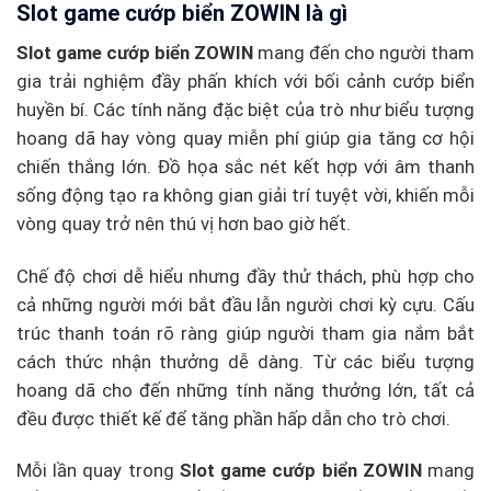
Slot game cướp biển ZOWIN là gì
Slot game cướp biển ZOWIN
mang đến cho người tham
gia trải nghiệm đầy phấn khích với bối cảnh cướp biển
huyền bí. Các tính năng đặc biệt của trò như biểu tượng
hoang dã hay vòng quay miễn phí giúp gia tăng cơ hội
chiến thắng lớn. Đồ họa sắc nét kết hợp với âm thanh
sống động tạo ra không gian giải trí tuyệt vời, khiến mỗi
vòng quay trở nên thú vị hơn bao giờ hết.
Chế độ chơi dễ hiểu nhưng đầy thử thách, phù hợp cho
cả những người mới bắt đầu lẫn người chơi kỳ cựu. Cấu
trúc thanh toán rõ ràng giúp người tham gia nắm bắt
cách thức nhận thưởng dễ dàng. Từ các biểu tượng
hoang dã cho đến những tính năng thưởng lớn, tất cả
đều được thiết kế để tăng phần hấp dẫn cho trò chơi.
Mỗi lần quay trong
Slot game cướp biển ZOWIN
mang