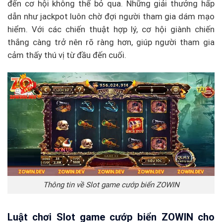
đến cơ hội không thể bỏ qua. Những giải thưởng hấp
dẫn như jackpot luôn chờ đợi người tham gia dám mạo
hiểm. Với các chiến thuật hợp lý, cơ hội giành chiến
thắng càng trở nên rõ ràng hơn, giúp người tham gia
cảm thấy thú vị từ đầu đến cuối.
Thông tin về Slot game cướp biển ZOWIN
Luật chơi Slot game cướp biển ZOWIN cho