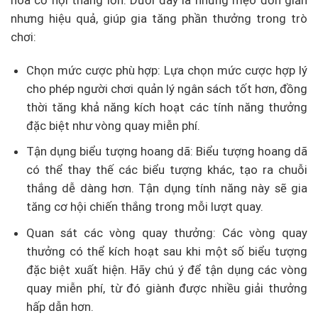
nhưng hiệu quả, giúp gia tăng phần thưởng trong trò
chơi:
Chọn mức cược phù hợp: Lựa chọn mức cược hợp lý
cho phép người chơi quản lý ngân sách tốt hơn, đồng
thời tăng khả năng kích hoạt các tính năng thưởng
đặc biệt như vòng quay miễn phí.
Tận dụng biểu tượng hoang dã: Biểu tượng hoang dã
có thể thay thế các biểu tượng khác, tạo ra chuỗi
thắng dễ dàng hơn. Tận dụng tính năng này sẽ gia
tăng cơ hội chiến thắng trong mỗi lượt quay.
Quan sát các vòng quay thưởng: Các vòng quay
thưởng có thể kích hoạt sau khi một số biểu tượng
đặc biệt xuất hiện. Hãy chú ý để tận dụng các vòng
quay miễn phí, từ đó giành được nhiều giải thưởng
hấp dẫn hơn.