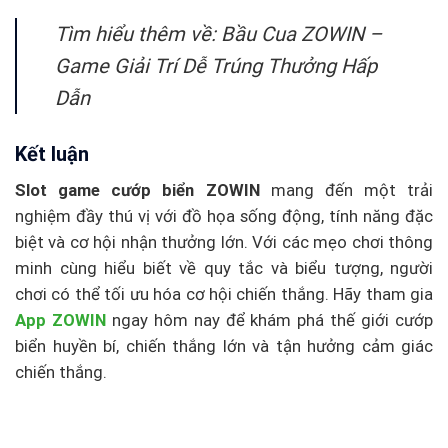
Tìm hiểu thêm về:
Bầu Cua ZOWIN –
Game Giải Trí Dễ Trúng Thưởng Hấp
Dẫn
Kết luận
Slot game cướp biển ZOWIN
mang đến một trải
nghiệm đầy thú vị với đồ họa sống động, tính năng đặc
biệt và cơ hội nhận thưởng lớn. Với các mẹo chơi thông
minh cùng hiểu biết về quy tắc và biểu tượng, người
chơi có thể tối ưu hóa cơ hội chiến thắng. Hãy tham gia
App ZOWIN
ngay hôm nay để khám phá thế giới cướp
biển huyền bí, chiến thắng lớn và tận hưởng cảm giác
chiến thắng.