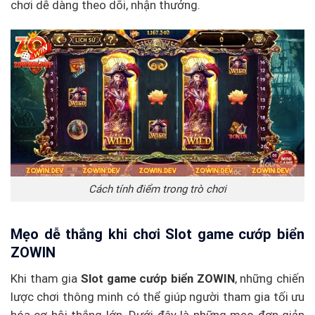
chơi dễ dàng theo dõi, nhận thưởng.
Cách tính điểm trong trò chơi
Mẹo dễ thắng khi chơi Slot game cướp biển
ZOWIN
Khi tham gia
Slot game cướp biển ZOWIN
, những chiến
lược chơi thông minh có thể giúp người tham gia tối ưu
hóa cơ hội thắng lớn. Dưới đây là những mẹo đơn giản