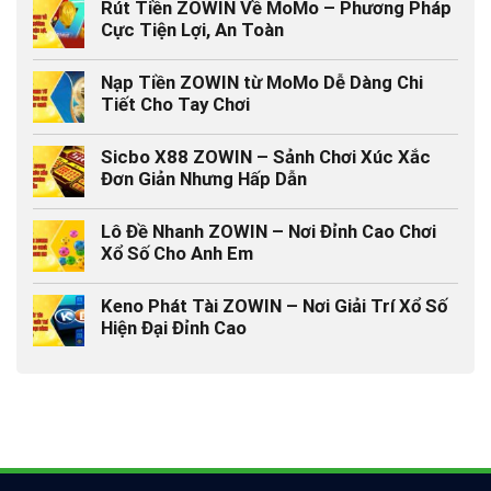
Rút Tiền ZOWIN Về MoMo – Phương Pháp
Cực Tiện Lợi, An Toàn
Nạp Tiền ZOWIN từ MoMo Dễ Dàng Chi
Tiết Cho Tay Chơi
Sicbo X88 ZOWIN – Sảnh Chơi Xúc Xắc
Đơn Giản Nhưng Hấp Dẫn
Lô Đề Nhanh ZOWIN – Nơi Đỉnh Cao Chơi
Xổ Số Cho Anh Em
Keno Phát Tài ZOWIN – Nơi Giải Trí Xổ Số
Hiện Đại Đỉnh Cao