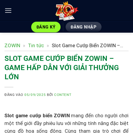
Bỏ
qua
nội
dung
ĐĂNG KÝ
ĐĂNG NHẬP
ZOWIN
»
Tin tức
»
Slot Game Cướp Biển ZOWIN –
Game Hấp Dẫn Với Giải Thưởng Lớn
SLOT GAME CƯỚP BIỂN ZOWIN –
GAME HẤP DẪN VỚI GIẢI THƯỞNG
LỚN
ĐĂNG VÀO
05/09/2025
BỞI
CONTENT
Slot game cướp biển ZOWIN
mang đến cho người chơi
một thế giới đầy phiêu lưu với những tính năng đặc biệt
cùng đồ họa sống động. Cùng tham gia trò chơi để