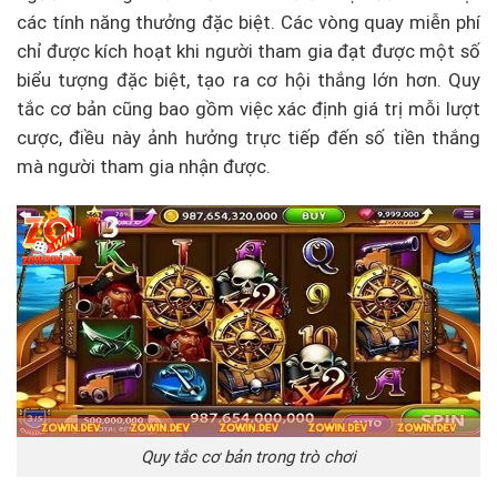
các tính năng thưởng đặc biệt. Các vòng quay miễn phí
chỉ được kích hoạt khi người tham gia đạt được một số
biểu tượng đặc biệt, tạo ra cơ hội thắng lớn hơn. Quy
tắc cơ bản cũng bao gồm việc xác định giá trị mỗi lượt
cược, điều này ảnh hưởng trực tiếp đến số tiền thắng
mà người tham gia nhận được.
Quy tắc cơ bản trong trò chơi