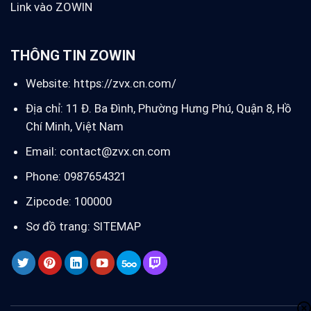
Link vào ZOWIN
THÔNG TIN ZOWIN
Website: https://zvx.cn.com/
Địa chỉ:
11 Đ. Ba Đình, Phường Hưng Phú, Quận 8, Hồ
Chí Minh, Việt Nam
Email:
contact@zvx.cn.com
Phone: 0987654321
Zipcode: 100000
Sơ đồ trang:
SITEMAP