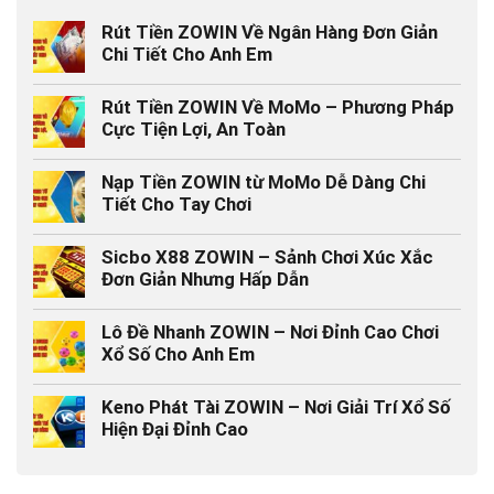
Rút Tiền ZOWIN Về Ngân Hàng Đơn Giản
Chi Tiết Cho Anh Em
Rút Tiền ZOWIN Về MoMo – Phương Pháp
Cực Tiện Lợi, An Toàn
Nạp Tiền ZOWIN từ MoMo Dễ Dàng Chi
Tiết Cho Tay Chơi
Sicbo X88 ZOWIN – Sảnh Chơi Xúc Xắc
Đơn Giản Nhưng Hấp Dẫn
Lô Đề Nhanh ZOWIN – Nơi Đỉnh Cao Chơi
Xổ Số Cho Anh Em
Keno Phát Tài ZOWIN – Nơi Giải Trí Xổ Số
Hiện Đại Đỉnh Cao