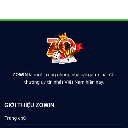
ZOWIN
là một trong những nhà cái game bài đổi
thưởng uy tín nhất Việt Nam hiện nay.
GIỚI THIỆU ZOWIN
Trang chủ