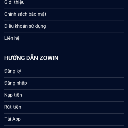
Giới thiệu
Chính sách bảo mật
Điều khoản sử dụng
Liên hệ
HƯỚNG DẪN ZOWIN
Đăng ký
Đăng nhập
Nạp tiền
Rút tiền
Tải App