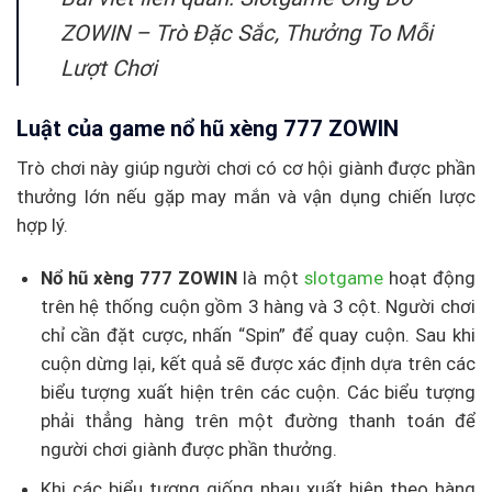
ZOWIN – Trò Đặc Sắc, Thưởng To Mỗi
Lượt Chơi
Luật của game nổ hũ xèng 777 ZOWIN
Trò chơi này giúp người chơi có cơ hội giành được phần
thưởng lớn nếu gặp may mắn và vận dụng chiến lược
hợp lý.
Nổ hũ xèng 777 ZOWIN
là một
slotgame
hoạt động
trên hệ thống cuộn gồm 3 hàng và 3 cột. Người chơi
chỉ cần đặt cược, nhấn “Spin” để quay cuộn. Sau khi
cuộn dừng lại, kết quả sẽ được xác định dựa trên các
biểu tượng xuất hiện trên các cuộn. Các biểu tượng
phải thẳng hàng trên một đường thanh toán để
người chơi giành được phần thưởng.
Khi các biểu tượng giống nhau xuất hiện theo hàng