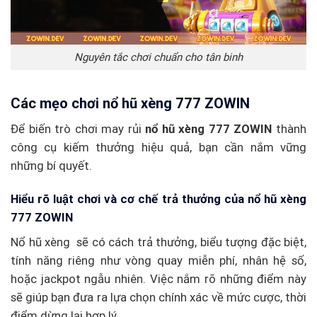
Nguyên tắc chơi chuẩn cho tân binh
Các mẹo chơi nổ hũ xèng 777 ZOWIN
Để biến trò chơi may rủi
nổ hũ xèng 777 ZOWIN
thành
công cụ kiếm thưởng hiệu quả, bạn cần nắm vững
những bí quyết.
Hiểu rõ luật chơi và cơ chế trả thưởng của nổ hũ xèng
777 ZOWIN
Nổ hũ xèng sẽ có cách trả thưởng, biểu tượng đặc biệt,
tính năng riêng như vòng quay miễn phí, nhân hệ số,
hoặc jackpot ngẫu nhiên. Việc nắm rõ những điểm này
sẽ giúp bạn đưa ra lựa chọn chính xác về mức cược, thời
điểm dừng lại hợp lý.