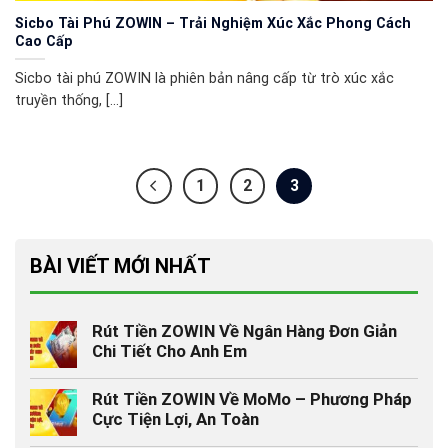
Sicbo Tài Phú ZOWIN – Trải Nghiệm Xúc Xắc Phong Cách
Cao Cấp
Sicbo tài phú ZOWIN là phiên bản nâng cấp từ trò xúc xắc
truyền thống, [...]
1
2
3
BÀI VIẾT MỚI NHẤT
Rút Tiền ZOWIN Về Ngân Hàng Đơn Giản
Chi Tiết Cho Anh Em
Rút Tiền ZOWIN Về MoMo – Phương Pháp
Cực Tiện Lợi, An Toàn