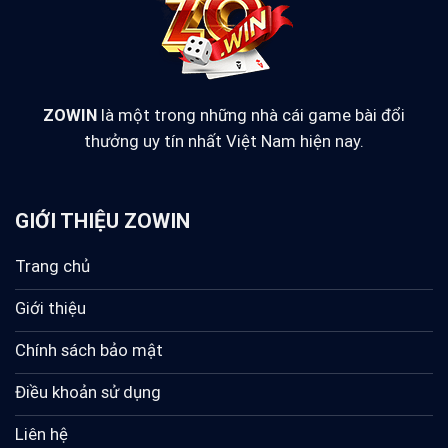
ZOWIN
là một trong những nhà cái game bài đổi
thưởng uy tín nhất Việt Nam hiện nay.
GIỚI THIỆU ZOWIN
Trang chủ
Giới thiệu
Chính sách bảo mật
Điều khoản sử dụng
Liên hệ